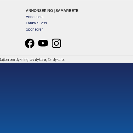
ANNONSERING | SAMARBETE
Annonsera
Länka till oss
Sponsorer
ajten om dykning, av dykare, för dykare.