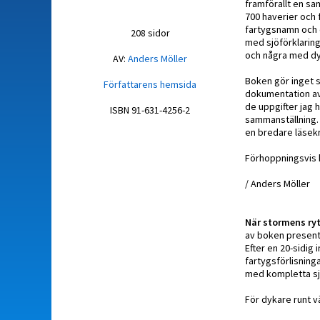
framförallt en sam
700 haverier och 
fartygsnamn och e
208 sidor
med sjöförklaring
och några med dy
AV:
Anders Möller
Boken gör inget s
Författarens hemsida
dokumentation av 
de uppgifter jag h
ISBN 91-631-4256-2
sammanställning. I
en bredare läsek
Förhoppningsvis k
/ Anders Möller
När stormens ry
av boken presenter
Efter en 20-sidig 
fartygsförlisninga
med kompletta sjö
För dykare runt v