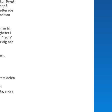
lor. Drygt
er på
pletterade
osition
an till
gheter i
 "felfri"
ör dig och
ern.
rsta delen
 i
kta, andra