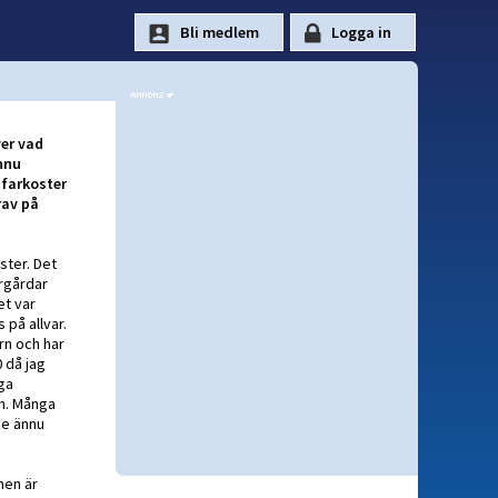
ver vad
ännu
 farkoster
rav på
ster. Det
ärgårdar
et var
på allvar.
rn och har
0 då jag
ga
ön. Många
de ännu
men är