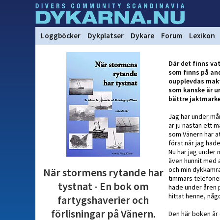
Loggböcker
Dykplatser
Dykare
Forum
Lexikon
Där det finns va
som finns på andr
oupplevdas makt 
som kanske är ur
bättre jaktmarke
Jag har under mång
är ju nästan ett 
som Vänern har att
först när jag had
Nu har jag under 
även hunnit med at
och min dykkamrat
När stormens rytande har
timmars telefoner
tystnat - En bok om
hade under åren p
hittat henne, någ
fartygshaverier och
förlisningar på Vänern.
Den här boken är