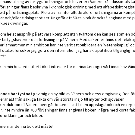
manställning av fartygsförlisningar och haverier i Vänern från dussintals käl
förlisningar finns beskrivna i kronologisk ordning med ett alfabetiskt regist
tt på förlisningsplats. Flera av framför allt de äldre förlisningarna är kom
ar och/eller tidningsnotiser. Ungefär ett 50-tal vrak är också angivna med p
kbeskrivningar.
om helst anspråk på att vara komplett utan tvärtom den kan ses som en börj
fartygshaverier och förlisningar på Vänern. Med säkerhet finns det felakti
ar lämnat men min ambition har inte varit att publicera en "vetenskaplig" och
 stället försöker jag göra den information jag har skrapat ihop tillgänglig f
rets.
an min bok leda till ett ökat intresse för marinarkeologi i vårt innanhav Vän
tande har tystnat
gav mig en ny bild av Vänern och dess omgivning. Den fö
ar allt från sakliga fakta om vår största insjö till myter och sjöväsen.
introduktion till Vänern övergår boken till att bli en uppslagsbok och en orgie
r. Inte mindre än 700 förlisningar finns angivna i boken, några med korta fa
förklaringar och bilder.
änern är denna bok ett måste!