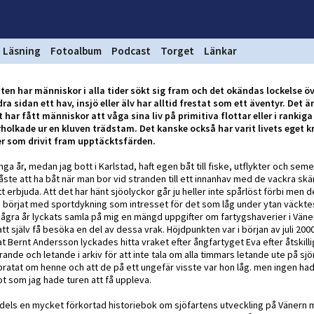
Läsning
Fotoalbum
Podcast
Torget
Länkar
tten har människor i alla tider sökt sig fram och det okändas lockelse ö
a sidan ett hav, insjö eller älv har alltid frestat som ett äventyr. Det 
har fått människor att våga sina liv på primitiva flottar eller i rankiga
holkade ur en kluven trädstam. Det kanske också har varit livets eget k
r som drivit fram upptäcktsfärden.
a år, medan jag bott i Karlstad, haft egen båt till fiske, utflykter och seme
måste att ha båt när man bor vid stranden till ett innanhav med de vackra sk
 erbjuda. Att det har hänt sjöolyckor går ju heller inte spårlöst förbi men d
e börjat med sportdykning som intresset för det som låg under ytan väcktes 
några år lyckats samla på mig en mängd uppgifter om fartygshaverier i Väne
t själv få besöka en del av dessa vrak. Höjdpunkten var i början av juli 200
 Bernt Andersson lyckades hitta vraket efter ångfartyget Eva efter åtskilli
ande och letande i arkiv för att inte tala om alla timmars letande ute på sj
ratat om henne och att de på ett ungefär visste var hon låg. men ingen ha
ot som jag hade turen att få uppleva.
 dels en mycket förkortad historiebok om sjöfartens utveckling på Vänern 