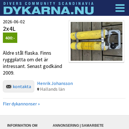
Dyknyheter
Logga in
2026-06-02
2x4L
400:-
Äldre stål flaska. Finns
ryggplatta om det är
intressant. Senast godkänd
2009.
Henrik Johansson
kontakta
Hallands län
Fler dykannonser »
INFORMATION OM
ANNONSERING | SAMARBETE