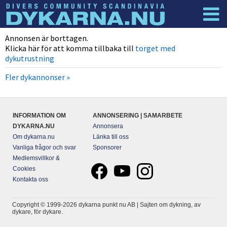
Dyknyheter
Logga in
Annonsen är borttagen.
Klicka här för att komma tillbaka till
torget med
dykutrustning
Fler dykannonser »
INFORMATION OM
ANNONSERING | SAMARBETE
DYKARNA.NU
Annonsera
Om dykarna.nu
Länka till oss
Vanliga frågor och svar
Sponsorer
Medlemsvillkor &
Cookies
Kontakta oss
Copyright © 1999-2026 dykarna punkt nu AB | Sajten om dykning, av
dykare, för dykare.