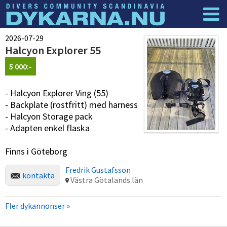
Dyknyheter
Logga in
2026-07-29
Halcyon Explorer 55
5 000:-
- Halcyon Explorer Ving (55)
- Backplate (rostfritt) med harness
- Halcyon Storage pack
- Adapten enkel flaska
Finns i Göteborg
Fredrik Gustafsson
kontakta
Västra Götalands län
Fler dykannonser »