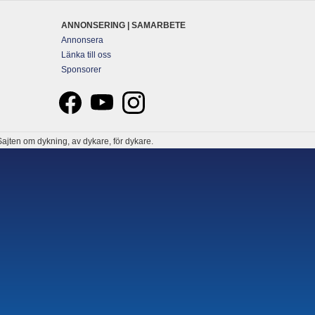
ANNONSERING | SAMARBETE
Annonsera
Länka till oss
Sponsorer
ajten om dykning, av dykare, för dykare.