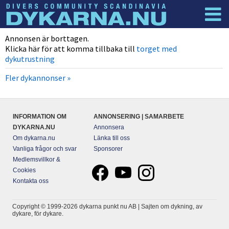
Dyknyheter
Logga in
Annonsen är borttagen.
Klicka här för att komma tillbaka till
torget med
dykutrustning
Fler dykannonser »
INFORMATION OM
ANNONSERING | SAMARBETE
DYKARNA.NU
Annonsera
Om dykarna.nu
Länka till oss
Vanliga frågor och svar
Sponsorer
Medlemsvillkor &
Cookies
Kontakta oss
Copyright © 1999-2026 dykarna punkt nu AB | Sajten om dykning, av
dykare, för dykare.