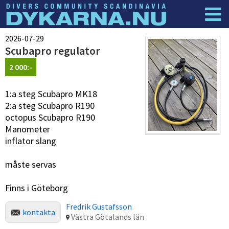
Dyknyheter
Logga in
2026-07-29
Scubapro regulator
2 000:-
1:a steg Scubapro MK18
2:a steg Scubapro R190
octopus Scubapro R190
Manometer
inflator slang
måste servas
Finns i Göteborg
Fredrik Gustafsson
kontakta
Västra Götalands län