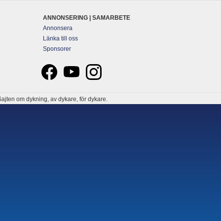
ANNONSERING | SAMARBETE
Annonsera
Länka till oss
Sponsorer
ajten om dykning, av dykare, för dykare.