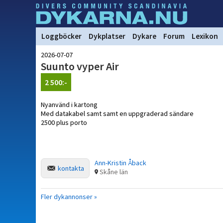
Loggböcker
Dykplatser
Dykare
Forum
Lexikon
2026-07-07
Suunto vyper Air
2 500:-
Nyanvänd i kartong
Med datakabel samt samt en uppgraderad sändare
2500 plus porto
Ann-Kristin Åback
kontakta
Skåne län
Fler dykannonser »