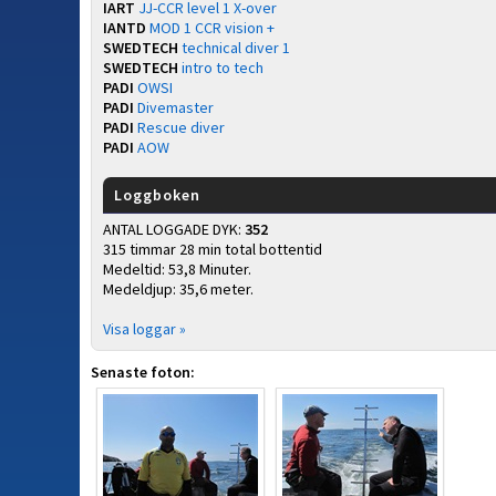
IART
JJ-CCR level 1 X-over
IANTD
MOD 1 CCR vision +
SWEDTECH
technical diver 1
SWEDTECH
intro to tech
PADI
OWSI
PADI
Divemaster
PADI
Rescue diver
PADI
AOW
Loggboken
ANTAL LOGGADE DYK:
352
315 timmar 28 min total bottentid
Medeltid: 53,8 Minuter.
Medeldjup: 35,6 meter.
Visa loggar »
Senaste foton: