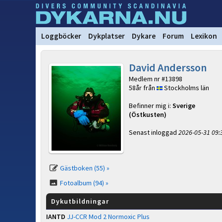
Loggböcker
Dykplatser
Dykare
Forum
Lexikon
David Andersson
Medlem nr #13898
58år från
Stockholms län
Befinner mig i:
Sverige
(Östkusten)
Senast inloggad
2026-05-31 09:
Gästboken (55) »
Fotoalbum (94) »
Dykutbildningar
IANTD
JJ-CCR Mod 2 Normoxic Plus