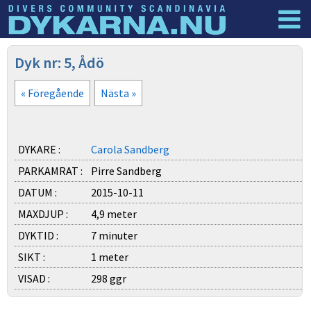
Dyknyheter
Logga in
Dyk nr: 5, Ådö
« Föregående
Nästa »
DYKARE :
Carola Sandberg
PARKAMRAT :
Pirre Sandberg
DATUM :
2015-10-11
MAXDJUP :
4,9 meter
DYKTID :
7 minuter
SIKT :
1 meter
VISAD :
298 ggr