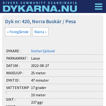
Dyknyheter
Logga in
Dyk nr: 420, Norra Buskär / Pesa
« Föregående
Nästa »
DYKARE :
Stefan Sjölund
PARKAMRAT :
Lasse
DATUM :
2022-08-27
MAXDJUP :
25 meter
DYKTID :
47 minuter
VATTENTEMP
17 grader
:
10 meter
SIKT :
237 ggr