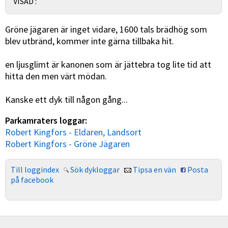
VISAD :
Gröne jägaren är inget vidare, 1600 tals brädhög som
blev utbränd, kommer inte gärna tillbaka hit.
en ljusglimt är kanonen som är jättebra tog lite tid att
hitta den men värt mödan.
Kanske ett dyk till någon gång...
Parkamraters loggar:
Robert Kingfors - Eldaren, Landsort
Robert Kingfors - Gröne Jägaren
Till loggindex
Sök dykloggar
Tipsa en vän
Posta
på facebook