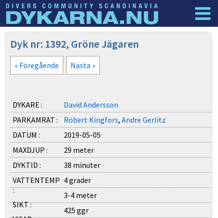
Dyknyheter
Logga in
Dyk nr: 1392, Gröne Jägaren
« Föregående
Nästa »
DYKARE :
David Andersson
PARKAMRAT :
Robert Kingfors
,
Andre Gerlitz
DATUM :
2019-05-05
MAXDJUP :
29 meter
DYKTID :
38 minuter
VATTENTEMP
4 grader
:
3-4 meter
SIKT :
425 ggr