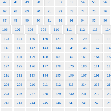
47
48
49
50
51
52
53
54
55
56
67
68
69
70
71
72
73
74
75
76
87
88
89
90
91
92
93
94
95
96
106
107
108
109
110
111
112
113
114
123
124
125
126
127
128
129
130
13
140
141
142
143
144
145
146
147
14
157
158
159
160
161
162
163
164
16
174
175
176
177
178
179
180
181
18
191
192
193
194
195
196
197
198
19
208
209
210
211
212
213
214
215
21
225
226
227
228
229
230
231
232
23
242
243
244
245
246
247
248
249
25