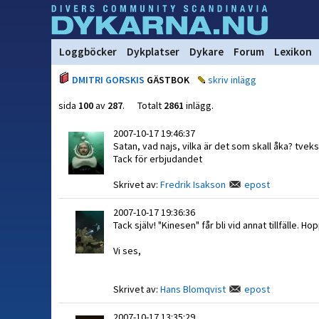
Loggböcker
Dykplatser
Dykare
Forum
Lexikon
DMITRI GORSKIS
GÄSTBOK
skriv inlägg
sida
100
av
287
. Totalt
2861
inlägg.
2007-10-17 19:46:37
Satan, vad najs, vilka är det som skall åka? tvek
Tack för erbjudandet
Skrivet av:
Fredrik Isakson
epost
2007-10-17 19:36:36
Tack själv! "Kinesen" får bli vid annat tillfälle. Ho
Vi ses,
Skrivet av:
Hans Blomqvist
epost
2007-10-17 13:35:29