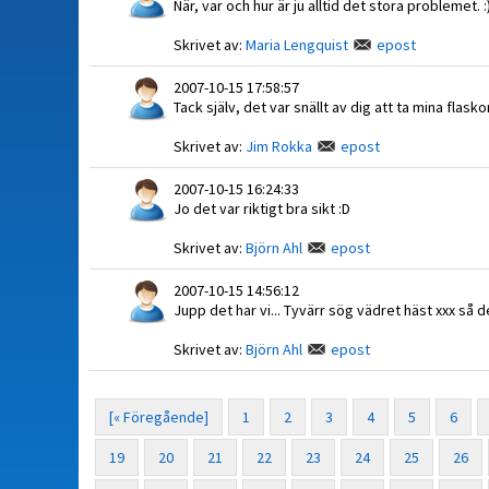
När, var och hur är ju alltid det stora probleme
Skrivet av:
Maria Lengquist
epost
2007-10-15 17:58:57
Tack själv, det var snällt av dig att ta mina flas
Skrivet av:
Jim Rokka
epost
2007-10-15 16:24:33
Jo det var riktigt bra sikt :D
Skrivet av:
Björn Ahl
epost
2007-10-15 14:56:12
Jupp det har vi... Tyvärr sög vädret häst xxx så 
Skrivet av:
Björn Ahl
epost
[« Föregående]
1
2
3
4
5
6
19
20
21
22
23
24
25
26