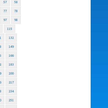
57
58
77
78
97
98
115
1
132
8
149
5
166
2
183
9
200
6
217
3
234
0
251