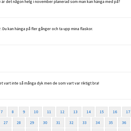
t. :) är det någon helg i november planerad som man kan hänga med på?
kor. Du kan hänga på fler gånger och ta upp mina flaskor.
det vart inte så många dyk men de som vart var riktigt bra!
7
8
9
10
11
12
13
14
15
16
17
27
28
29
30
31
32
33
34
35
36