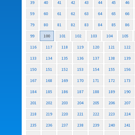
39
40
41
42
43
44
45
46
59
60
61
62
63
64
65
66
79
80
81
82
83
84
85
86
99
100
101
102
103
104
105
116
117
118
119
120
121
122
133
134
135
136
137
138
139
150
151
152
153
154
155
156
167
168
169
170
171
172
173
184
185
186
187
188
189
190
201
202
203
204
205
206
207
218
219
220
221
222
223
224
235
236
237
238
239
240
241