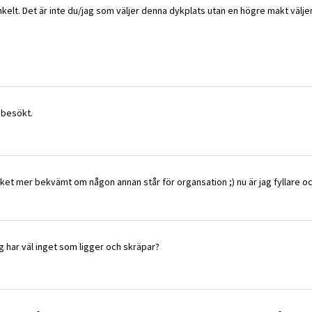
nkelt. Det är inte du/jag som väljer denna dykplats utan en högre makt väljer 
 besökt.
mycket mer bekvämt om någon annan står för organsation ;) nu är jag fyllare oc
 har väl inget som ligger och skräpar?