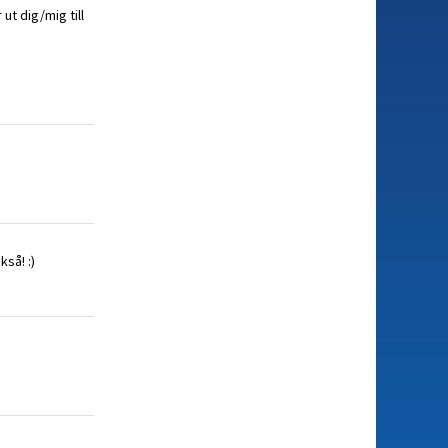
ut dig/mig till
kså! :)