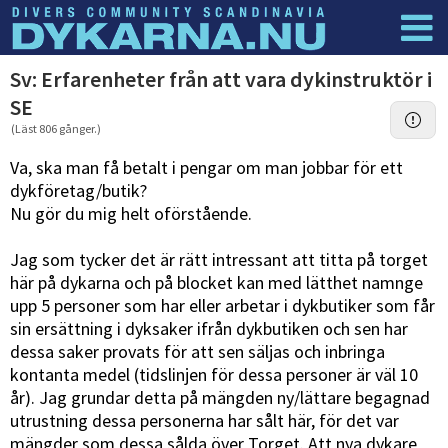
Dyknyheter
Logga in
Sv: Erfarenheter från att vara dykinstruktör i
SE
(Läst 806 gånger.)
Va, ska man få betalt i pengar om man jobbar för ett
dykföretag/butik?
Nu gör du mig helt oförstående.
Jag som tycker det är rätt intressant att titta på torget
här på dykarna och på blocket kan med lätthet namnge
upp 5 personer som har eller arbetar i dykbutiker som får
sin ersättning i dyksaker ifrån dykbutiken och sen har
dessa saker provats för att sen säljas och inbringa
kontanta medel (tidslinjen för dessa personer är väl 10
år). Jag grundar detta på mängden ny/lättare begagnad
utrustning dessa personerna har sålt här, för det var
mängder som dessa sålda över Torget. Att nya dykare