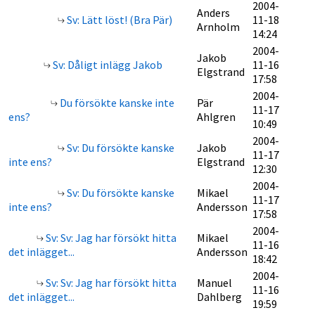
2004-
Anders
Sv: Lätt löst! (Bra Pär)
11-18
Arnholm
14:24
2004-
Jakob
Sv: Dåligt inlägg Jakob
11-16
Elgstrand
17:58
2004-
Du försökte kanske inte
Pär
11-17
ens?
Ahlgren
10:49
2004-
Sv: Du försökte kanske
Jakob
11-17
inte ens?
Elgstrand
12:30
2004-
Sv: Du försökte kanske
Mikael
11-17
inte ens?
Andersson
17:58
2004-
Sv: Sv: Jag har försökt hitta
Mikael
11-16
det inlägget...
Andersson
18:42
2004-
Sv: Sv: Jag har försökt hitta
Manuel
11-16
det inlägget...
Dahlberg
19:59