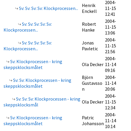
2004-
Henrik
Sv: Sv: Sv: Sv: Klockprocessen...
11-15
Enckell
12:41
2004-
Sv: Sv: Sv: Sv: Sv:
Robert
11-15
Klockprocessen...
Hanke
13:06
2004-
Sv: Sv: Sv: Sv: Sv:
Jonas
11-15
Klockprocessen...
Pavletic
21:56
2004-
Sv: Klockprocessen - kring
Ola Decker
11-14
skeppsklocksmålet
09:16
Björn
2004-
Sv: Sv: Klockprocessen - kring
Gustavsso
11-14
skeppsklocksmålet
n
20:06
2004-
Sv: Sv: Sv: Klockprocessen - kring
Ola Decker
11-15
skeppsklocksmål
12:34
2004-
Sv: Klockprocessen - kring
Patric
11-14
skeppsklocksmålet
Johansson
10:14