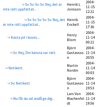
2004-
Sv: Sv: Sv: Sv: Nej, det är
Henrik L
11-15
inte rätt uppfattat...
Jonsson
12:21
2004-
Sv: Sv: Sv: Sv: Sv: Nej, det
Henrik
11-15
är inte rätt uppfattat...
Enckell
17:36
2004-
Henry
Kasta pil i kuvös....
11-14
Blom
00:21
Björn
2004-
Sv: Nej, Din känsla var rätt.
Gustavsso
11-14
n
20:55
2004-
Martin
Netikett
11-14
Nordin
00:03
Björn
2004-
Sv: Netikett
Gustavsso
11-14
n
19:53
Lars Von
2004-
Nu får du väl ändå ge dig...
Wachenfel
11-14
dt
19:56