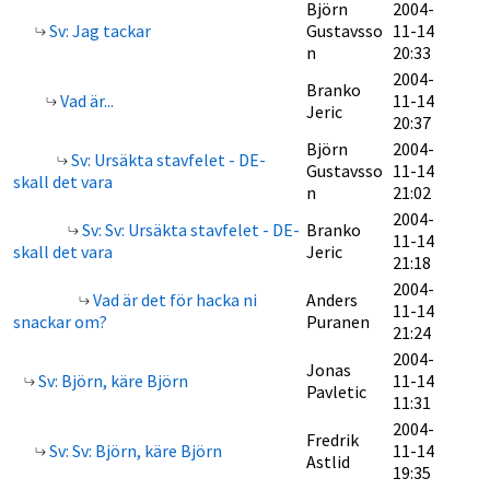
Björn
2004-
Sv: Jag tackar
Gustavsso
11-14
n
20:33
2004-
Branko
Vad är...
11-14
Jeric
20:37
Björn
2004-
Sv: Ursäkta stavfelet - DE-
Gustavsso
11-14
skall det vara
n
21:02
2004-
Sv: Sv: Ursäkta stavfelet - DE-
Branko
11-14
skall det vara
Jeric
21:18
2004-
Vad är det för hacka ni
Anders
11-14
snackar om?
Puranen
21:24
2004-
Jonas
Sv: Björn, käre Björn
11-14
Pavletic
11:31
2004-
Fredrik
Sv: Sv: Björn, käre Björn
11-14
Astlid
19:35