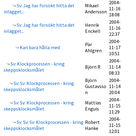
2004-
Sv: Jag har försökt hitta det
Mikael
11-16
inlägget...
Andersson
18:08
2004-
Sv: Jag har försökt hitta det
Henrik
11-16
inlägget...
Enckell
22:37
2004-
Pär
Kan bara hålla med
11-17
Ahlgren
10:51
2004-
Sv: Klockprocessen - kring
Björn R
11-14
skeppsklocksmålet
08:33
Björn
2004-
Sv: Sv: Klockprocessen - kring
Gustavsso
11-14
skeppsklocksmålet
n
20:04
2004-
Sv: Sv: Klockprocessen - kring
Mattias
11-15
skeppsklocksmålet
Enguis
11:29
2004-
Sv: Sv: Sv: Klockprocessen - kring
Robert
11-15
skeppsklocksmålet
Hanke
12:01