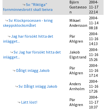
Björn
2004-
Sv: "Riktiga"
Gustavsso
11-17
fornminnesbrott skall beivra
n
22:14
2004-
Sv: Klockprocessen - kring
Mikael
11-14
skeppsklocksmålet
Andersson
08:18
2004-
Jag har försökt hitta det
Pär
11-16
inlägget...
Ahlgren
14:13
2004-
Sv: Jag har försökt hitta det
Jakob
11-16
inlägget...
Elgstrand
15:26
2004-
Pär
Dåligt inlägg Jakob
11-16
Ahlgren
17:14
2004-
Anders
Sv: Dåligt inlägg Jakob
11-16
Arnholm
17:26
2004-
Pär
Lätt löst!
11-17
Ahlgren
10:37