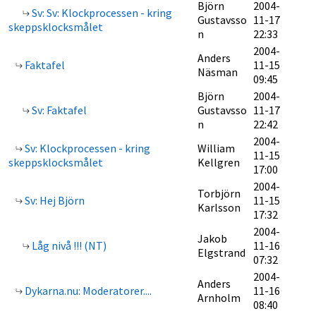
Björn
2004-
Sv: Sv: Klockprocessen - kring
Gustavsso
11-17
skeppsklocksmålet
n
22:33
2004-
Anders
Faktafel
11-15
Näsman
09:45
Björn
2004-
Sv: Faktafel
Gustavsso
11-17
n
22:42
2004-
Sv: Klockprocessen - kring
William
11-15
skeppsklocksmålet
Kellgren
17:00
2004-
Torbjörn
Sv: Hej Björn
11-15
Karlsson
17:32
2004-
Jakob
Låg nivå !!! (NT)
11-16
Elgstrand
07:32
2004-
Anders
Dykarna.nu: Moderatorer....
11-16
Arnholm
08:40