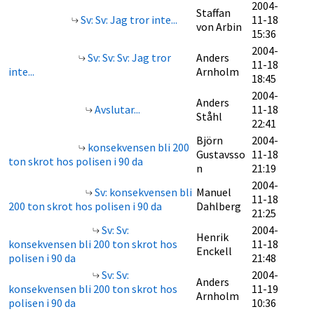
2004-
Staffan
Sv: Sv: Jag tror inte...
11-18
von Arbin
15:36
2004-
Sv: Sv: Sv: Jag tror
Anders
11-18
inte...
Arnholm
18:45
2004-
Anders
Avslutar...
11-18
Ståhl
22:41
Björn
2004-
konsekvensen bli 200
Gustavsso
11-18
ton skrot hos polisen i 90 da
n
21:19
2004-
Sv: konsekvensen bli
Manuel
11-18
200 ton skrot hos polisen i 90 da
Dahlberg
21:25
Sv: Sv:
2004-
Henrik
konsekvensen bli 200 ton skrot hos
11-18
Enckell
polisen i 90 da
21:48
Sv: Sv:
2004-
Anders
konsekvensen bli 200 ton skrot hos
11-19
Arnholm
polisen i 90 da
10:36