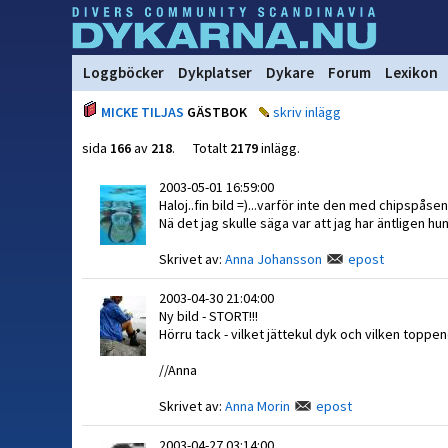
Loggböcker
Dykplatser
Dykare
Forum
Lexikon
MICKE TILJAS
GÄSTBOK
skriv inlägg
sida
166
av
218
. Totalt
2179
inlägg.
2003-05-01 16:59:00
Haloj..fin bild =)...varför inte den med chipspåsen
Nä det jag skulle säga var att jag har äntligen hun
Skrivet av:
Anna Johansson
epost
2003-04-30 21:04:00
Ny bild - STORT!!!
Hörru tack - vilket jättekul dyk och vilken toppe
//Anna
Skrivet av:
Anna Morin
epost
2003-04-27 03:14:00