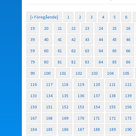
[« Föregående]
1
2
3
4
5
6
19
20
21
22
23
24
25
26
39
40
41
42
43
44
45
46
59
60
61
62
63
64
65
66
79
80
81
82
83
84
85
86
99
100
101
102
103
104
105
116
117
118
119
120
121
122
133
134
135
136
137
138
139
150
151
152
153
154
155
156
167
168
169
170
171
172
173
184
185
186
187
188
189
190