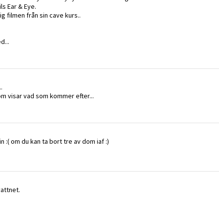
ls Ear & Eye.
 filmen från sin cave kurs..
d...
.
som visar vad som kommer efter...
in :( om du kan ta bort tre av dom iaf :)
vattnet.