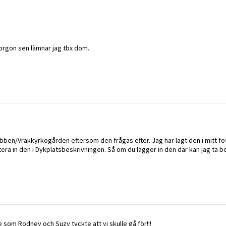
imorgon sen lämnar jag tbx dom.
bben/Vrakkyrkogården eftersom den frågas efter. Jag har lagt den i mitt f
era in den i Dykplatsbeskrivningen. Så om du lägger in den där kan jag ta bo
 som Rodney och Suzy tyckte att vi skulle gå för!!!