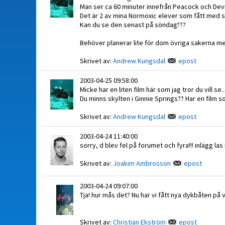
Man ser ca 60 minuter innefrån Peacock och Devi
Det är 2 av mina Normoxic elever som fått med sig
Kan du se den senast på söndag???
Behöver planerar lite för dom övriga sakerna me
Skrivet av:
Andrew Kungsdal
epost
2003-04-25 09:58:00
Micke har en liten film här som jag tror du vill se...
Du minns skylten i Ginnie Springs?? Har en film 
Skrivet av:
Andrew Kungsdal
epost
2003-04-24 11:40:00
sorry, d blev fel på forumet och fyra!!! inlägg las 
Skrivet av:
Joakim Ambrosson
epost
2003-04-24 09:07:00
Tja! hur mås det? Nu har vi fått nya dykbåten på 
Skrivet av:
Christian Ekström
epost