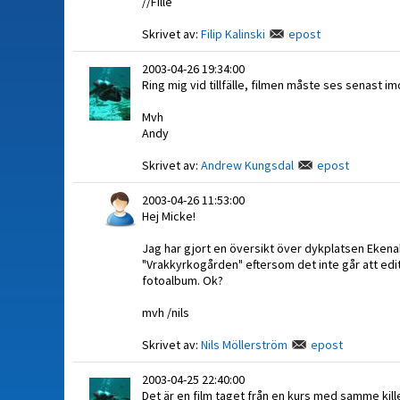
//Fille
Skrivet av:
Filip Kalinski
epost
2003-04-26 19:34:00
Ring mig vid tillfälle, filmen måste ses senast 
Mvh
Andy
Skrivet av:
Andrew Kungsdal
epost
2003-04-26 11:53:00
Hej Micke!
Jag har gjort en översikt över dykplatsen Ekena
"Vrakkyrkogården" eftersom det inte går att edit
fotoalbum. Ok?
mvh /nils
Skrivet av:
Nils Möllerström
epost
2003-04-25 22:40:00
Det är en film taget från en kurs med samme kille