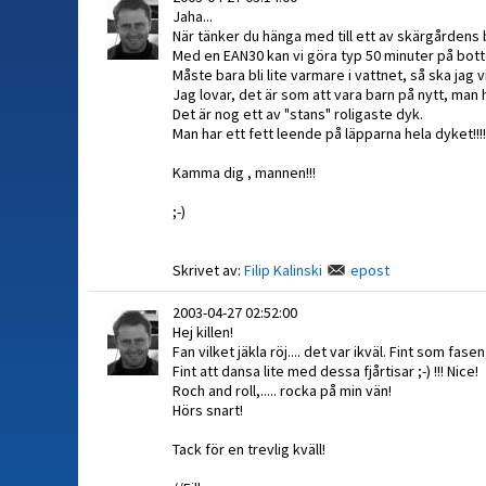
Jaha...
När tänker du hänga med till ett av skärgårdens
Med en EAN30 kan vi göra typ 50 minuter på bott
Måste bara bli lite varmare i vattnet, så ska jag v
Jag lovar, det är som att vara barn på nytt, man h
Det är nog ett av "stans" roligaste dyk.
Man har ett fett leende på läpparna hela dyket!!!!
Kamma dig , mannen!!!
;-)
Skrivet av:
Filip Kalinski
epost
2003-04-27 02:52:00
Hej killen!
Fan vilket jäkla röj.... det var ikväl. Fint som fasen
Fint att dansa lite med dessa fjårtisar ;-) !!! Nice!
Roch and roll,..... rocka på min vän!
Hörs snart!
Tack för en trevlig kväll!