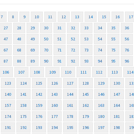
7
8
9
10
11
12
13
14
15
16
17
27
28
29
30
31
32
33
34
35
36
47
48
49
50
51
52
53
54
55
56
67
68
69
70
71
72
73
74
75
76
87
88
89
90
91
92
93
94
95
96
106
107
108
109
110
111
112
113
114
123
124
125
126
127
128
129
130
13
140
141
142
143
144
145
146
147
14
157
158
159
160
161
162
163
164
16
174
175
176
177
178
179
180
181
18
191
192
193
194
195
196
197
198
19