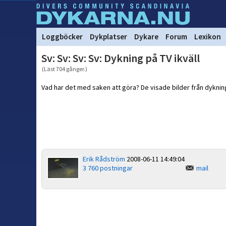
Loggböcker
Dykplatser
Dykare
Forum
Lexikon
Sv: Sv: Sv: Sv: Dykning på TV ikväll
(Läst 704 gånger.)
Vad har det med saken att göra? De visade bilder från dykning
Erik Rådström
2008-06-11 14:49:04
3 760 postningar
mail