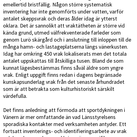
emellertid bristfällig. Någon större systematisk
inventering har inte genomförts under vatten, varför
antalet skeppsvrak och deras ålder idag är ytterst
oklara. Det är sannolikt att vraktätheten är större vid
kända grund, utmed välfrekventerade farleder som
genom Lurö skärgård och i anslutning till inloppen till de
många hamn- och lastageplatserna längs vänerkusten.
Idag har omkring 450 vrak lokaliserats men det totala
antalet uppskattas till åtskilliga tusen. Bland de som
kunnat lägesbestämmas finns såväl äldre som yngre
vrak. Enligt uppgift finns redan i dagens begränsade
kunskapsunderlag vrak från det senaste århundradet
som är att betrakta som kulturhistoriskt särskilt
värdefulla.
Det finns anledning att förmoda att sportdykningen i
Vänern är mer omfattande än vad Länsstyrelsens
sporadiska kontakter med verksamheten antyder. Ett
fortsatt inventerings- och identifieringsarbete av vrak