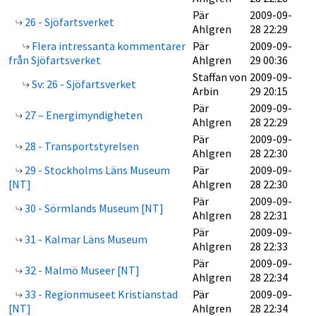
Pär
2009-09-
26 - Sjöfartsverket
Ahlgren
28 22:29
Flera intressanta kommentarer
Pär
2009-09-
från Sjöfartsverket
Ahlgren
29 00:36
Staffan von
2009-09-
Sv: 26 - Sjöfartsverket
Arbin
29 20:15
Pär
2009-09-
27 – Energimyndigheten
Ahlgren
28 22:29
Pär
2009-09-
28 - Transportstyrelsen
Ahlgren
28 22:30
29 - Stockholms Läns Museum
Pär
2009-09-
[NT]
Ahlgren
28 22:30
Pär
2009-09-
30 - Sörmlands Museum [NT]
Ahlgren
28 22:31
Pär
2009-09-
31 - Kalmar Läns Museum
Ahlgren
28 22:33
Pär
2009-09-
32 - Malmö Museer [NT]
Ahlgren
28 22:34
33 - Regionmuseet Kristianstad
Pär
2009-09-
[NT]
Ahlgren
28 22:34