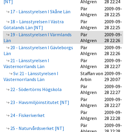
[NT]
Ahlgren
28 22:24
Pär
2009-09-
17 - Länsstyrelsen I Skåne Län
Ahlgren
28 22:25
18 – Länsstyrelsen I Västra
Pär
2009-09-
Götalands Län [NT]
Ahlgren
28 22:25
19 - Länsstyrelsen I Värmlands
Pär
2009-09-
Län
Ahlgren
28 22:26
20 - Länsstyrelsen I Gävleborgs
Pär
2009-09-
Län
Ahlgren
28 22:26
21 - Länsstyrelsen I
Pär
2009-09-
Västernorrlands Län
Ahlgren
28 22:27
Sv: 21 - Länsstyrelsen I
Staffan von
2009-09-
Västernorrlands Län
Arbin
29 20:07
Pär
2009-09-
22 - Södertörns Högskola
Ahlgren
28 22:27
Pär
2009-09-
23 - Havsmiljöinstitutet [NT]
Ahlgren
28 22:27
Pär
2009-09-
24 - Fiskeriverket
Ahlgren
28 22:28
Pär
2009-09-
25 - Naturvårdsverket [NT]
Ahlgren
28 22:28