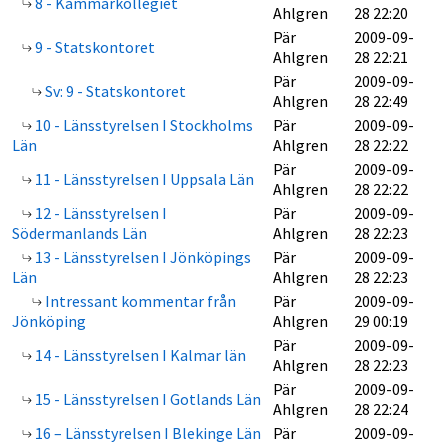
8 - Kammarkollegiet
Ahlgren
28 22:20
Pär
2009-09-
9 - Statskontoret
Ahlgren
28 22:21
Pär
2009-09-
Sv: 9 - Statskontoret
Ahlgren
28 22:49
10 - Länsstyrelsen I Stockholms
Pär
2009-09-
Län
Ahlgren
28 22:22
Pär
2009-09-
11 - Länsstyrelsen I Uppsala Län
Ahlgren
28 22:22
12 - Länsstyrelsen I
Pär
2009-09-
Södermanlands Län
Ahlgren
28 22:23
13 - Länsstyrelsen I Jönköpings
Pär
2009-09-
Län
Ahlgren
28 22:23
Intressant kommentar från
Pär
2009-09-
Jönköping
Ahlgren
29 00:19
Pär
2009-09-
14 - Länsstyrelsen I Kalmar län
Ahlgren
28 22:23
Pär
2009-09-
15 - Länsstyrelsen I Gotlands Län
Ahlgren
28 22:24
16 – Länsstyrelsen I Blekinge Län
Pär
2009-09-