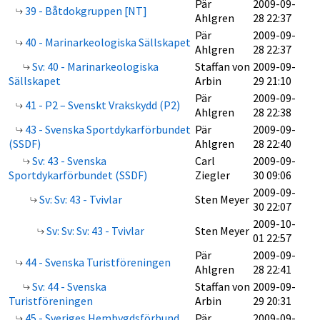
Pär
2009-09-
39 - Båtdokgruppen [NT]
Ahlgren
28 22:37
Pär
2009-09-
40 - Marinarkeologiska Sällskapet
Ahlgren
28 22:37
Sv: 40 - Marinarkeologiska
Staffan von
2009-09-
Sällskapet
Arbin
29 21:10
Pär
2009-09-
41 - P2 – Svenskt Vrakskydd (P2)
Ahlgren
28 22:38
43 - Svenska Sportdykarförbundet
Pär
2009-09-
(SSDF)
Ahlgren
28 22:40
Sv: 43 - Svenska
Carl
2009-09-
Sportdykarförbundet (SSDF)
Ziegler
30 09:06
2009-09-
Sv: Sv: 43 - Tvivlar
Sten Meyer
30 22:07
2009-10-
Sv: Sv: Sv: 43 - Tvivlar
Sten Meyer
01 22:57
Pär
2009-09-
44 - Svenska Turistföreningen
Ahlgren
28 22:41
Sv: 44 - Svenska
Staffan von
2009-09-
Turistföreningen
Arbin
29 20:31
45 - Sveriges Hembygdsförbund
Pär
2009-09-