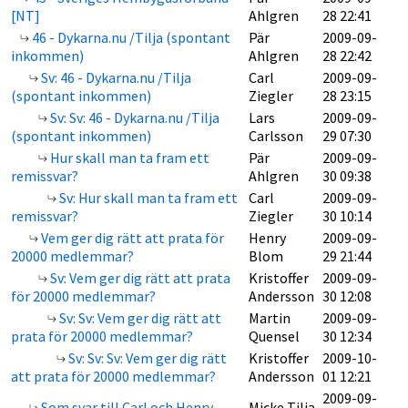
[NT]
Ahlgren
28 22:41
46 - Dykarna.nu /Tilja (spontant
Pär
2009-09-
inkommen)
Ahlgren
28 22:42
Sv: 46 - Dykarna.nu /Tilja
Carl
2009-09-
(spontant inkommen)
Ziegler
28 23:15
Sv: Sv: 46 - Dykarna.nu /Tilja
Lars
2009-09-
(spontant inkommen)
Carlsson
29 07:30
Hur skall man ta fram ett
Pär
2009-09-
remissvar?
Ahlgren
30 09:38
Sv: Hur skall man ta fram ett
Carl
2009-09-
remissvar?
Ziegler
30 10:14
Vem ger dig rätt att prata för
Henry
2009-09-
20000 medlemmar?
Blom
29 21:44
Sv: Vem ger dig rätt att prata
Kristoffer
2009-09-
för 20000 medlemmar?
Andersson
30 12:08
Sv: Sv: Vem ger dig rätt att
Martin
2009-09-
prata för 20000 medlemmar?
Quensel
30 12:34
Sv: Sv: Sv: Vem ger dig rätt
Kristoffer
2009-10-
att prata för 20000 medlemmar?
Andersson
01 12:21
2009-09-
Som svar till Carl och Henry.
Micke Tilja