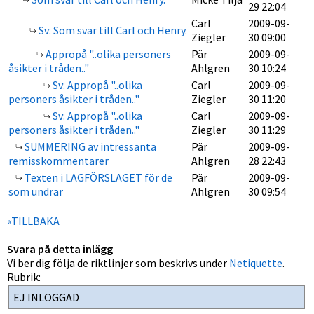
29 22:04
Carl
2009-09-
Sv: Som svar till Carl och Henry.
Ziegler
30 09:00
Appropå "..olika personers
Pär
2009-09-
åsikter i tråden.."
Ahlgren
30 10:24
Sv: Appropå "..olika
Carl
2009-09-
personers åsikter i tråden.."
Ziegler
30 11:20
Sv: Appropå "..olika
Carl
2009-09-
personers åsikter i tråden.."
Ziegler
30 11:29
SUMMERING av intressanta
Pär
2009-09-
remisskommentarer
Ahlgren
28 22:43
Texten i LAGFÖRSLAGET för de
Pär
2009-09-
som undrar
Ahlgren
30 09:54
«TILLBAKA
Svara på detta inlägg
Vi ber dig följa de riktlinjer som beskrivs under
Netiquette
.
Rubrik: