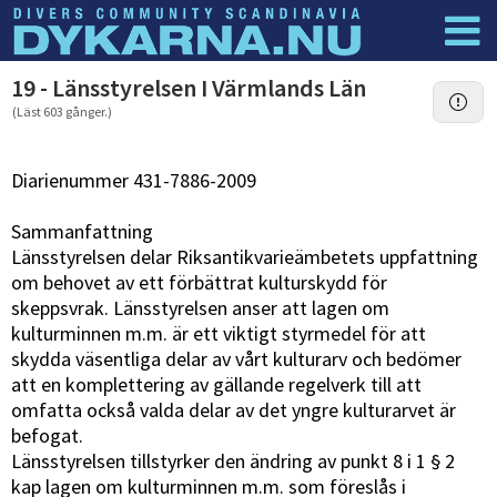
Dyknyheter
Logga in
19 - Länsstyrelsen I Värmlands Län
(Läst 603 gånger.)
Diarienummer 431-7886-2009
Sammanfattning
Länsstyrelsen delar Riksantikvarieämbetets uppfattning
om behovet av ett förbättrat kulturskydd för
skeppsvrak. Länsstyrelsen anser att lagen om
kulturminnen m.m. är ett viktigt styrmedel för att
skydda väsentliga delar av vårt kulturarv och bedömer
att en komplettering av gällande regelverk till att
omfatta också valda delar av det yngre kulturarvet är
befogat.
Länsstyrelsen tillstyrker den ändring av punkt 8 i 1 § 2
kap lagen om kulturminnen m.m. som föreslås i