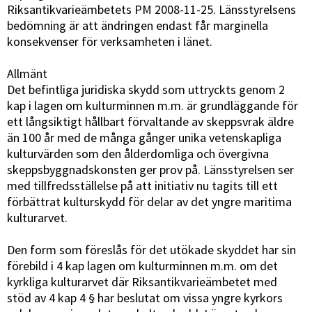
Riksantikvarieämbetets PM 2008-11-25. Länsstyrelsens
bedömning är att ändringen endast får marginella
konsekvenser för verksamheten i länet.
Allmänt
Det befintliga juridiska skydd som uttryckts genom 2
kap i lagen om kulturminnen m.m. är grundläggande för
ett långsiktigt hållbart förvaltande av skeppsvrak äldre
än 100 år med de många gånger unika vetenskapliga
kulturvärden som den ålderdomliga och övergivna
skeppsbyggnadskonsten ger prov på. Länsstyrelsen ser
med tillfredsställelse på att initiativ nu tagits till ett
förbättrat kulturskydd för delar av det yngre maritima
kulturarvet.
Den form som föreslås för det utökade skyddet har sin
förebild i 4 kap lagen om kulturminnen m.m. om det
kyrkliga kulturarvet där Riksantikvarieämbetet med
stöd av 4 kap 4 § har beslutat om vissa yngre kyrkors