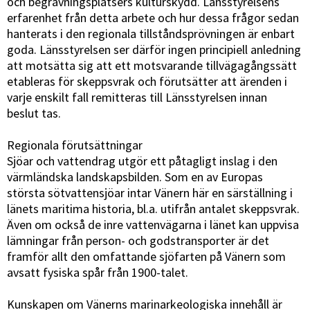
och begravningsplatsers kulturskydd. Länsstyrelsens
erfarenhet från detta arbete och hur dessa frågor sedan
hanterats i den regionala tillståndsprövningen är enbart
goda. Länsstyrelsen ser därför ingen principiell anledning
att motsätta sig att ett motsvarande tillvägagångssätt
etableras för skeppsvrak och förutsätter att ärenden i
varje enskilt fall remitteras till Länsstyrelsen innan
beslut tas.
Regionala förutsättningar
Sjöar och vattendrag utgör ett påtagligt inslag i den
värmländska landskapsbilden. Som en av Europas
största sötvattensjöar intar Vänern här en särställning i
länets maritima historia, bl.a. utifrån antalet skeppsvrak.
Även om också de inre vattenvägarna i länet kan uppvisa
lämningar från person- och godstransporter är det
framför allt den omfattande sjöfarten på Vänern som
avsatt fysiska spår från 1900-talet.
Kunskapen om Vänerns marinarkeologiska innehåll är