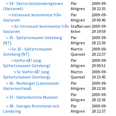
34 - Västra Götalandsregionen
Pär
2009-09-
(Västarvet)
Ahlgren
28 22:35
Intressant kommentar från
Pär
2009-09-
Västarvet
Ahlgren
29 00:46
Sv: Intressant kommentar från
Staffan von
2009-09-
Västarvet
Arbin
29 19:59
35 - Sjöfartsmuseet Göteborg
Pär
2009-09-
[NT]
Ahlgren
28 22:36
Sv: 35 - Sjöfartsmuseet
Martin
2009-09-
Göteborg [NT]
Quensel
28 22:37
Varför då? (ang.
Pär
2009-09-
Sjöfartsmuseet Göteborg)
Ahlgren
29 00:51
Sv: Varför då? (ang.
Martin
2009-09-
Sjöfartsmuseet Göteborg)
Quensel
29 15:45
36 - Murberget (Länsmuseet
Pär
2009-09-
Västernorrland)
Ahlgren
28 22:36
Pär
2009-09-
37 - Västerbottens Museum
Ahlgren
28 22:36
38 - Sveriges Kommuner och
Pär
2009-09-
Landsting
Ahlgren
28 22:37