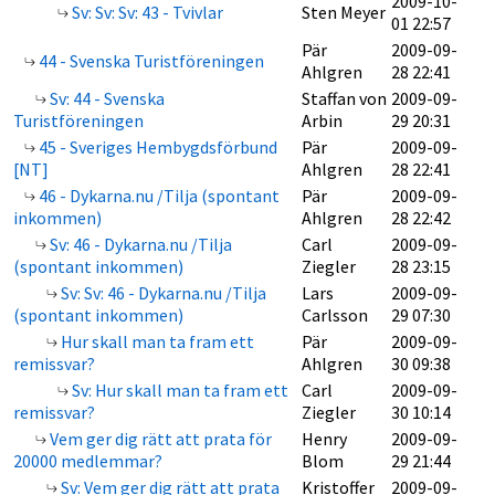
2009-10-
Sv: Sv: Sv: 43 - Tvivlar
Sten Meyer
01 22:57
Pär
2009-09-
44 - Svenska Turistföreningen
Ahlgren
28 22:41
Sv: 44 - Svenska
Staffan von
2009-09-
Turistföreningen
Arbin
29 20:31
45 - Sveriges Hembygdsförbund
Pär
2009-09-
[NT]
Ahlgren
28 22:41
46 - Dykarna.nu /Tilja (spontant
Pär
2009-09-
inkommen)
Ahlgren
28 22:42
Sv: 46 - Dykarna.nu /Tilja
Carl
2009-09-
(spontant inkommen)
Ziegler
28 23:15
Sv: Sv: 46 - Dykarna.nu /Tilja
Lars
2009-09-
(spontant inkommen)
Carlsson
29 07:30
Hur skall man ta fram ett
Pär
2009-09-
remissvar?
Ahlgren
30 09:38
Sv: Hur skall man ta fram ett
Carl
2009-09-
remissvar?
Ziegler
30 10:14
Vem ger dig rätt att prata för
Henry
2009-09-
20000 medlemmar?
Blom
29 21:44
Sv: Vem ger dig rätt att prata
Kristoffer
2009-09-