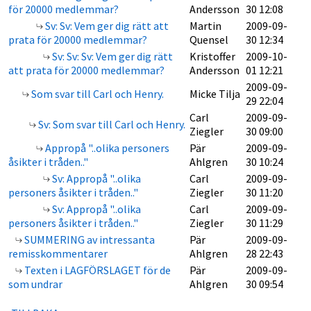
för 20000 medlemmar?
Andersson
30 12:08
Sv: Sv: Vem ger dig rätt att
Martin
2009-09-
prata för 20000 medlemmar?
Quensel
30 12:34
Sv: Sv: Sv: Vem ger dig rätt
Kristoffer
2009-10-
att prata för 20000 medlemmar?
Andersson
01 12:21
2009-09-
Som svar till Carl och Henry.
Micke Tilja
29 22:04
Carl
2009-09-
Sv: Som svar till Carl och Henry.
Ziegler
30 09:00
Appropå "..olika personers
Pär
2009-09-
åsikter i tråden.."
Ahlgren
30 10:24
Sv: Appropå "..olika
Carl
2009-09-
personers åsikter i tråden.."
Ziegler
30 11:20
Sv: Appropå "..olika
Carl
2009-09-
personers åsikter i tråden.."
Ziegler
30 11:29
SUMMERING av intressanta
Pär
2009-09-
remisskommentarer
Ahlgren
28 22:43
Texten i LAGFÖRSLAGET för de
Pär
2009-09-
som undrar
Ahlgren
30 09:54