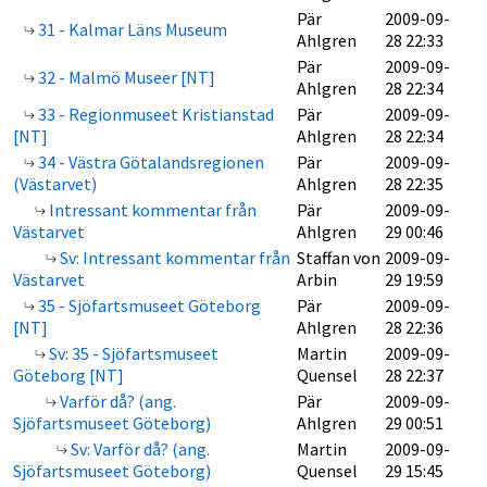
Pär
2009-09-
31 - Kalmar Läns Museum
Ahlgren
28 22:33
Pär
2009-09-
32 - Malmö Museer [NT]
Ahlgren
28 22:34
33 - Regionmuseet Kristianstad
Pär
2009-09-
[NT]
Ahlgren
28 22:34
34 - Västra Götalandsregionen
Pär
2009-09-
(Västarvet)
Ahlgren
28 22:35
Intressant kommentar från
Pär
2009-09-
Västarvet
Ahlgren
29 00:46
Sv: Intressant kommentar från
Staffan von
2009-09-
Västarvet
Arbin
29 19:59
35 - Sjöfartsmuseet Göteborg
Pär
2009-09-
[NT]
Ahlgren
28 22:36
Sv: 35 - Sjöfartsmuseet
Martin
2009-09-
Göteborg [NT]
Quensel
28 22:37
Varför då? (ang.
Pär
2009-09-
Sjöfartsmuseet Göteborg)
Ahlgren
29 00:51
Sv: Varför då? (ang.
Martin
2009-09-
Sjöfartsmuseet Göteborg)
Quensel
29 15:45