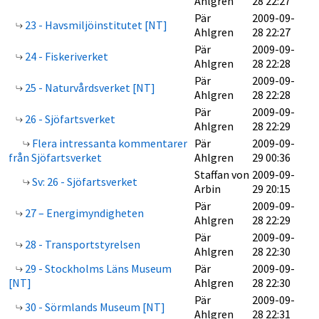
Ahlgren
28 22:27
Pär
2009-09-
23 - Havsmiljöinstitutet [NT]
Ahlgren
28 22:27
Pär
2009-09-
24 - Fiskeriverket
Ahlgren
28 22:28
Pär
2009-09-
25 - Naturvårdsverket [NT]
Ahlgren
28 22:28
Pär
2009-09-
26 - Sjöfartsverket
Ahlgren
28 22:29
Flera intressanta kommentarer
Pär
2009-09-
från Sjöfartsverket
Ahlgren
29 00:36
Staffan von
2009-09-
Sv: 26 - Sjöfartsverket
Arbin
29 20:15
Pär
2009-09-
27 – Energimyndigheten
Ahlgren
28 22:29
Pär
2009-09-
28 - Transportstyrelsen
Ahlgren
28 22:30
29 - Stockholms Läns Museum
Pär
2009-09-
[NT]
Ahlgren
28 22:30
Pär
2009-09-
30 - Sörmlands Museum [NT]
Ahlgren
28 22:31