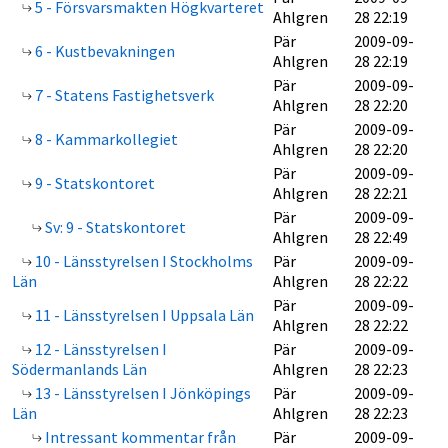
5 - Försvarsmakten Högkvarteret
Ahlgren
28 22:19
Pär
2009-09-
6 - Kustbevakningen
Ahlgren
28 22:19
Pär
2009-09-
7 - Statens Fastighetsverk
Ahlgren
28 22:20
Pär
2009-09-
8 - Kammarkollegiet
Ahlgren
28 22:20
Pär
2009-09-
9 - Statskontoret
Ahlgren
28 22:21
Pär
2009-09-
Sv: 9 - Statskontoret
Ahlgren
28 22:49
10 - Länsstyrelsen I Stockholms
Pär
2009-09-
Län
Ahlgren
28 22:22
Pär
2009-09-
11 - Länsstyrelsen I Uppsala Län
Ahlgren
28 22:22
12 - Länsstyrelsen I
Pär
2009-09-
Södermanlands Län
Ahlgren
28 22:23
13 - Länsstyrelsen I Jönköpings
Pär
2009-09-
Län
Ahlgren
28 22:23
Intressant kommentar från
Pär
2009-09-