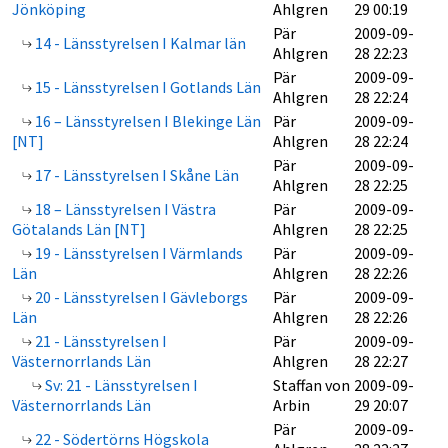
Jönköping
Ahlgren
29 00:19
Pär
2009-09-
14 - Länsstyrelsen I Kalmar län
Ahlgren
28 22:23
Pär
2009-09-
15 - Länsstyrelsen I Gotlands Län
Ahlgren
28 22:24
16 – Länsstyrelsen I Blekinge Län
Pär
2009-09-
[NT]
Ahlgren
28 22:24
Pär
2009-09-
17 - Länsstyrelsen I Skåne Län
Ahlgren
28 22:25
18 – Länsstyrelsen I Västra
Pär
2009-09-
Götalands Län [NT]
Ahlgren
28 22:25
19 - Länsstyrelsen I Värmlands
Pär
2009-09-
Län
Ahlgren
28 22:26
20 - Länsstyrelsen I Gävleborgs
Pär
2009-09-
Län
Ahlgren
28 22:26
21 - Länsstyrelsen I
Pär
2009-09-
Västernorrlands Län
Ahlgren
28 22:27
Sv: 21 - Länsstyrelsen I
Staffan von
2009-09-
Västernorrlands Län
Arbin
29 20:07
Pär
2009-09-
22 - Södertörns Högskola