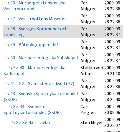
36 - Murberget (Länsmuseet
Pär
2009-09-
Västernorrland)
Ahlgren
28 22:36
Pär
2009-09-
37 - Västerbottens Museum
Ahlgren
28 22:36
38 - Sveriges Kommuner och
Pär
2009-09-
Landsting
Ahlgren
28 22:37
Pär
2009-09-
39 - Båtdokgruppen [NT]
Ahlgren
28 22:37
Pär
2009-09-
40 - Marinarkeologiska Sällskapet
Ahlgren
28 22:37
Sv: 40 - Marinarkeologiska
Staffan von
2009-09-
Sällskapet
Arbin
29 21:10
Pär
2009-09-
41 - P2 – Svenskt Vrakskydd (P2)
Ahlgren
28 22:38
43 - Svenska Sportdykarförbundet
Pär
2009-09-
(SSDF)
Ahlgren
28 22:40
Sv: 43 - Svenska
Carl
2009-09-
Sportdykarförbundet (SSDF)
Ziegler
30 09:06
2009-09-
Sv: Sv: 43 - Tvivlar
Sten Meyer
30 22:07